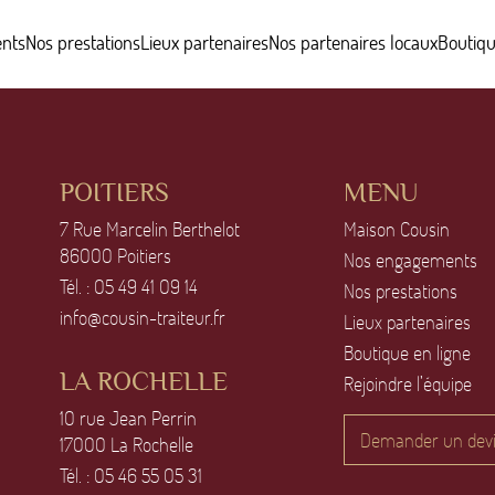
nts
Nos prestations
Lieux partenaires
Nos partenaires locaux
Boutiqu
POITIERS
MENU
7 Rue Marcelin Berthelot
Maison Cousin
86OOO Poitiers
Nos engagements
Tél. :
O5 49 41 O9 14
Nos prestations
info@cousin-traiteur.fr
Lieux partenaires
Boutique en ligne
LA ROCHELLE
Rejoindre l’équipe
1O rue Jean Perrin
Demander un dev
17OOO La Rochelle
Tél. :
O5 46 55 O5 31