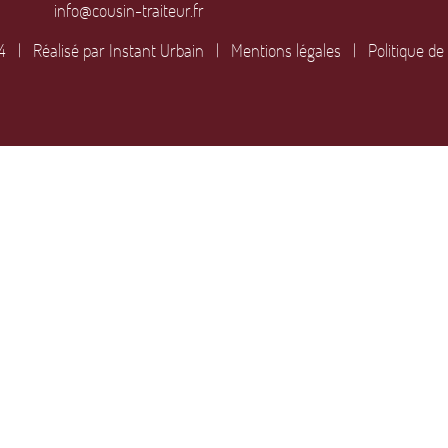
info@cousin-traiteur.fr
24 | Réalisé par
Instant Urbain
|
Mentions légales
|
Politique de 