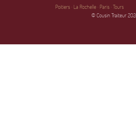
Poitiers · La Rochelle · Paris · Tours
© Cousin Traiteur 2O