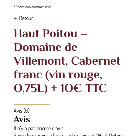
*Photo non contractuelle
← Retour
Haut Poitou –
Domaine de
Villemont, Cabernet
franc (vin rouge,
O,75L) + 1O€ TTC
Avis (0)
Avis
Il n’y a pas encore d’avis.
Soyez le premier à laisser votre avis sur “Haut Poitou