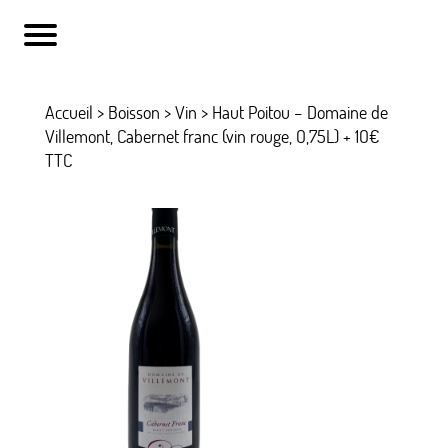
Accueil
>
Boisson
>
Vin
> Haut Poitou – Domaine de
Villemont, Cabernet franc (vin rouge, O,75L) + 1O€
TTC