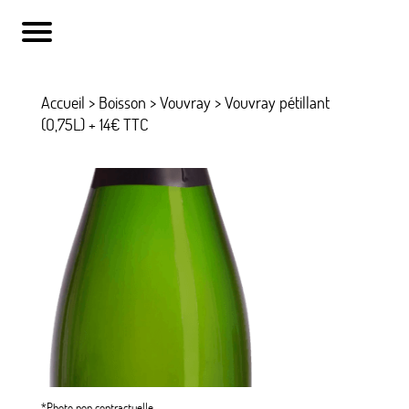
Accueil
>
Boisson
>
Vouvray
> Vouvray pétillant
(O,75L) + 14€ TTC
*Photo non contractuelle